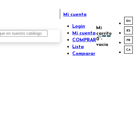
Mi cuenta
Login
Mi
Mi cuenta
carrito
0
-
COMPRAR
vacío
Lista
Comparar