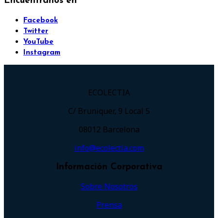
Encuéntranos en
Facebook
Twitter
YouTube
Instagram
ECOLECTIA
C/ Bruniquer, 9 Local 5
08012 Barcelona
info@ecolectia.com
Información Corporativa
Sobre Nosotros
Prensa