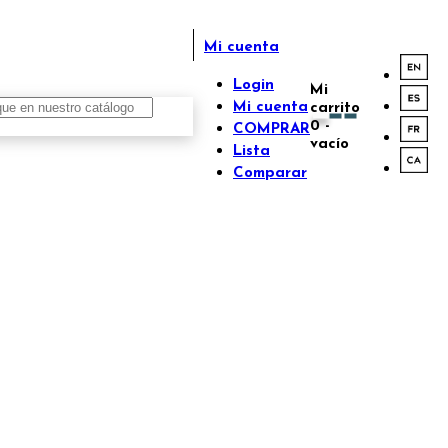
Mi cuenta
Login
Mi
Mi cuenta
carrito
0
-
COMPRAR
vacío
Lista
Comparar