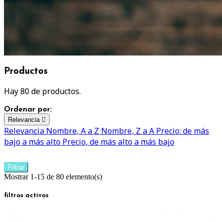
Productos
Hay 80 de productos.
Ordenar por:
Relevancia

Relevancia
Nombre, A a Z
Nombre, Z a A
Precio: de más
bajo a más alto
Precio, de más alto a más bajo
Filtrar
Mostrar 1-15 de 80 elemento(s)
filtros activos