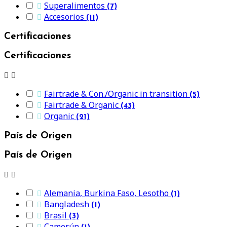
Superalimentos

(7)
Accesorios

(11)
Certificaciones
Certificaciones


Fairtrade & Con./Organic in transition

(5)
Fairtrade & Organic

(43)
Organic

(21)
País de Origen
País de Origen


Alemania, Burkina Faso, Lesotho

(1)
Bangladesh

(1)
Brasil

(3)
Camerún