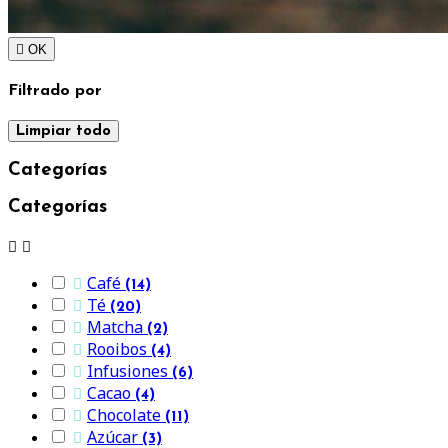

OK
Filtrado por
Limpiar todo
Categorías
Categorías


Café

(14)
Té

(20)
Matcha

(2)
Rooibos

(4)
Infusiones

(6)
Cacao

(4)
Chocolate

(11)
Azúcar

(3)