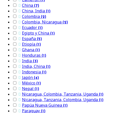

(1)
China

(7)
China, India

(1)
Colombia

(2)
Colombia, Nicaragua

(2)
Ecuador

(1)
Egipto y China

(1)
España

(5)
Etiopía

(1)
Ghana

(1)
Honduras

(1)
India

(3)
India, China

(1)
Indonesia

(1)
Japón

(4)
México

(1)
Nepal

(1)
Nicaragua, Colombia, Tanzania, Uganda

(1)
Nicaragua, Tanzania, Colombia, Uganda

(1)
Papúa Nueva Guinea

(1)
Paraguay

(1)