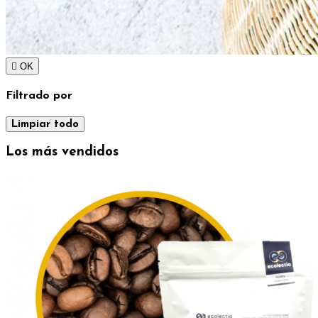

OK
Filtrado por
Limpiar todo
Los más vendidos