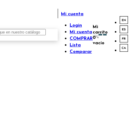
Mi cuenta
Login
Mi
Mi cuenta
carrito
0
-
COMPRAR
vacío
Lista
Comparar