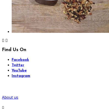


Find Us On
Facebook
Twitter
YouTube
Instagram
About us
