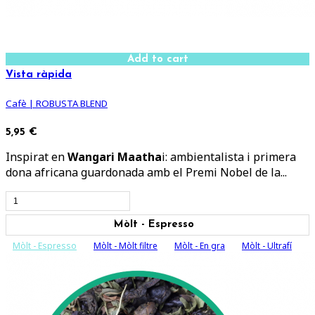
Add to cart
Vista ràpida
Cafè | ROBUSTA BLEND
5,95 €
Inspirat en
Wangari Maatha
i: ambientalista i primera
dona africana guardonada amb el Premi Nobel de la...
Mòlt - Espresso
Mòlt - Espresso
Mòlt - Mòlt filtre
Mòlt - En gra
Mòlt - Ultrafí