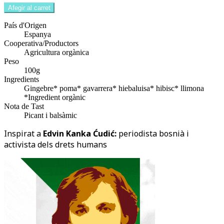
Afegir al carret
País d'Origen
Espanya
Cooperativa/Productors
Agricultura orgànica
Peso
100g
Ingredients
Gingebre* poma* gavarrera* hiebaluisa* hibisc* llimona
*Ingredient orgànic
Nota de Tast
Picant i balsàmic
Inspirat a
Edvin Kanka Ćudić:
periodista bosnià i
activista dels drets humans