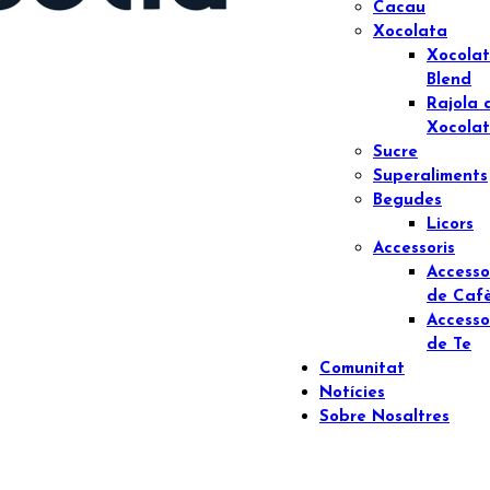
Cacau
Xocolata
Xocola
Blend
Rajola 
Xocola
Sucre
Superaliments
Begudes
Licors
Accessoris
Accesso
de Caf
Accesso
de Te
Comunitat
Notícies
Sobre Nosaltres