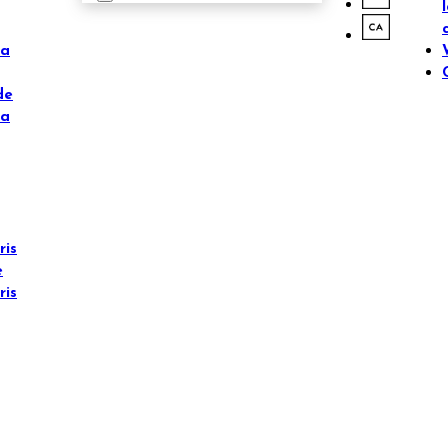
ta
de
ta
ris
è
ris