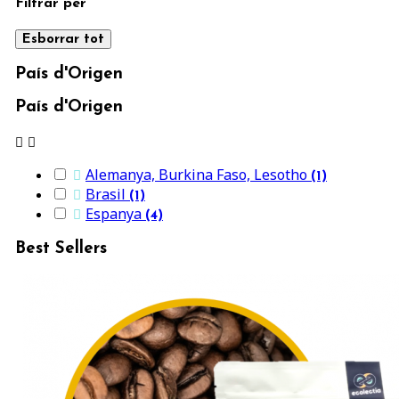
Filtrar per
Esborrar tot
País d'Origen
País d'Origen


Alemanya, Burkina Faso, Lesotho

(1)
Brasil

(1)
Espanya

(4)
Best Sellers