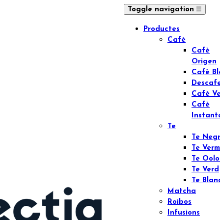
☰
Toggle navigation
Productes
Cafè
Cafè
Origen
Cafè B
Descaf
Cafè V
Cafè
Instant
Te
Te Neg
Te Verm
Te Ool
Te Verd
Te Blan
Matcha
Roibos
Infusions