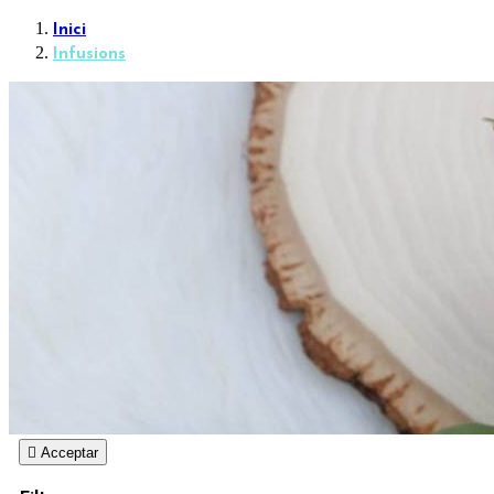
Inici
Infusions

Acceptar