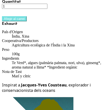
Quantitat
Afegir al carret
Exhaurit
País d'Origen
Índia, Xina
Cooperativa/Productors
Agricultura ecològica de l'Índia i la Xina
Peso
100g
Ingredients
Te Verd*, algues (palmària palmata, nori, ulva), ginseng*,
aroma natural a llima* *Ingredient orgànic
Nota de Tast
Marí y cítric
Inspirat a
Jacques-Yves Cousteau
, explorador i
conservacionista dels oceans