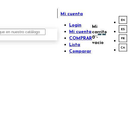
Mi cuenta
Login
Mi
Mi cuenta
carrito
0
-
COMPRAR
vacío
Lista
Comparar