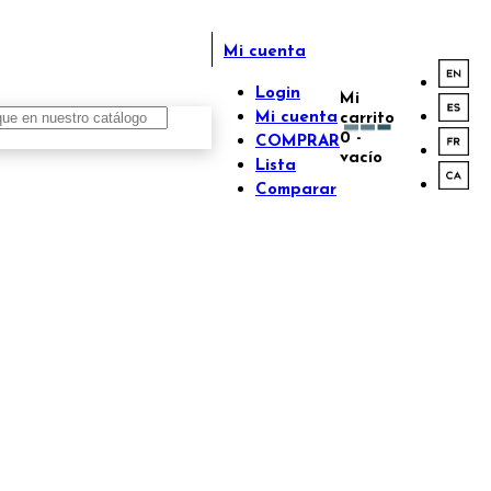
Mi cuenta
Login
Mi
Mi cuenta
carrito
0
-
COMPRAR
vacío
Lista
Comparar