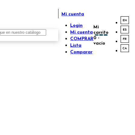
Mi cuenta
Login
Mi
Mi cuenta
carrito
0
-
COMPRAR
vacío
Lista
Comparar