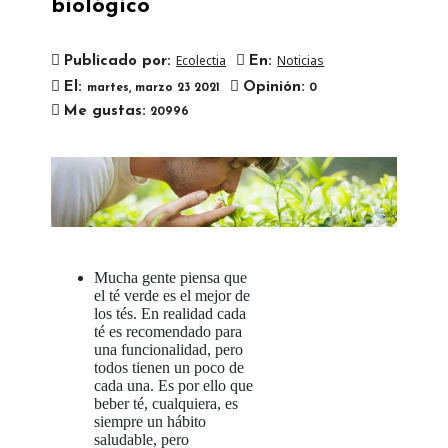
biológico
Ecolectia
Noticias
Publicado por:
En:
El:
Opinión:
martes,
marzo
23
2021
0

Me gustas:
20996
Mucha gente piensa que
el té verde es el mejor de
los tés. En realidad cada
té es recomendado para
una funcionalidad, pero
todos tienen un poco de
cada una. Es por ello que
beber té, cualquiera, es
siempre un hábito
saludable, pero