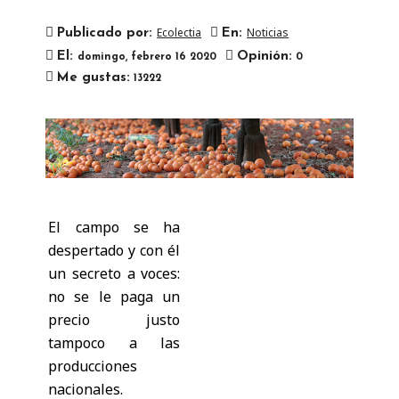
Ecolectia
Noticias
Publicado por:
En:
El:
Opinión:
domingo,
febrero
16
2020
0

Me gustas:
13222
El campo se ha
despertado y con él
un secreto a voces:
no se le paga un
precio justo
tampoco a las
producciones
nacionales.