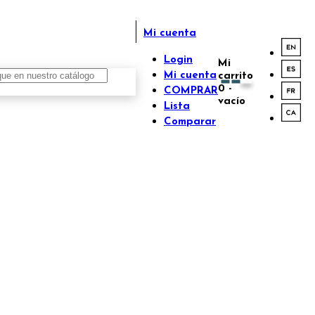
Mi cuenta
Login
Mi
Mi cuenta
carrito
0
-
COMPRAR
vacío
Lista
Comparar