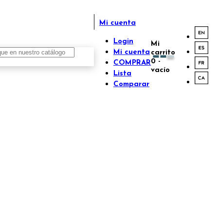
Mi cuenta
Login
Mi
Mi cuenta
carrito
0
-
COMPRAR
vacío
Lista
Comparar