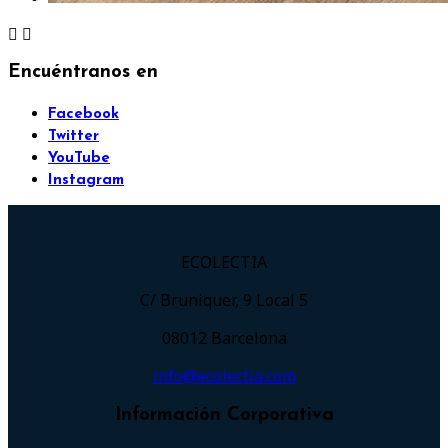


Encuéntranos en
Facebook
Twitter
YouTube
Instagram
ECOLECTIA
C/ Bruniquer, 9 Local 5
08012 Barcelona
info@ecolectia.com
Información Corporativa