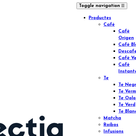
☰
Toggle navigation
Productes
Cafè
Cafè
Origen
Cafè B
Descaf
Cafè V
Cafè
Instant
Te
Te Neg
Te Verm
Te Ool
Te Verd
Te Blan
Matcha
Roibos
Infusions