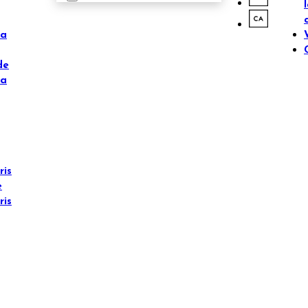
ta
de
ta
ris
è
ris