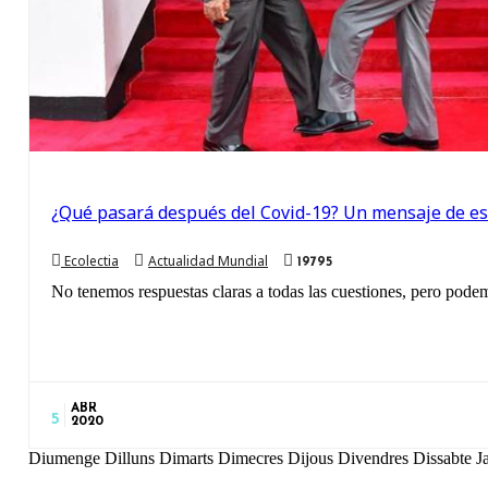
¿Qué pasará después del Covid-19? Un mensaje de e
Ecolectia
Actualidad Mundial
19795
No tenemos respuestas claras a todas las cuestiones, pero pode
ABR
5
2020
Diumenge Dilluns Dimarts Dimecres Dijous Divendres Dissabte 