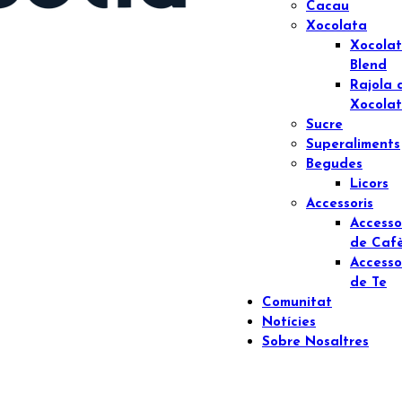
Cacau
Xocolata
Xocola
Blend
Rajola 
Xocola
Sucre
Superaliments
Begudes
Licors
Accessoris
Accesso
de Caf
Accesso
de Te
Comunitat
Notícies
Sobre Nosaltres