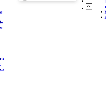
ta
de
ta
ris
è
ris