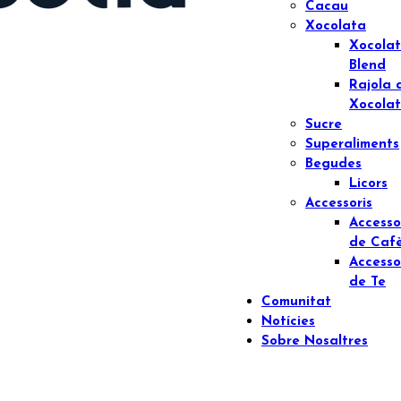
Cacau
Xocolata
Xocola
Blend
Rajola 
Xocola
Sucre
Superaliments
Begudes
Licors
Accessoris
Accesso
de Caf
Accesso
de Te
Comunitat
Notícies
Sobre Nosaltres