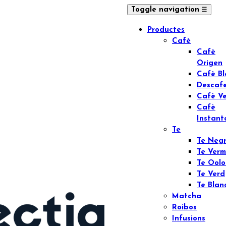
☰
Toggle navigation
Productes
Cafè
Cafè
Origen
Cafè B
Descaf
Cafè V
Cafè
Instant
Te
Te Neg
Te Verm
Te Ool
Te Verd
Te Blan
Matcha
Roibos
Infusions