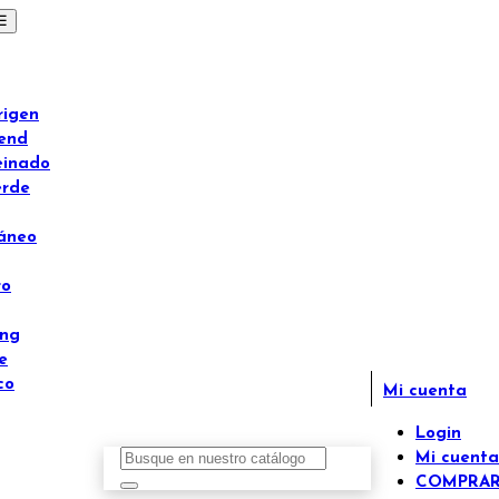
☰
rigen
lend
einado
erde
áneo
ro
ong
e
co
Mi cuenta
Login
Mi cuenta
COMPRA