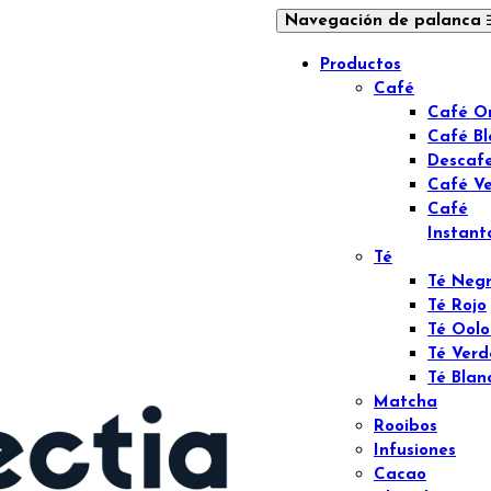
Navegación de palanca
Productos
Café
Café O
Café B
Descaf
Café V
Café
Instant
Té
Té Neg
Té Rojo
Té Ool
Té Verd
Té Blan
Matcha
Rooibos
Infusiones
Cacao