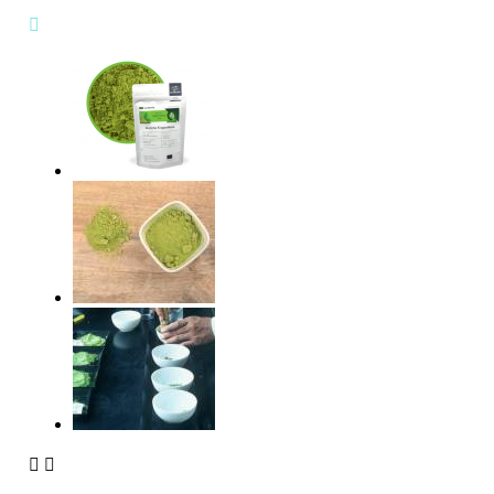


