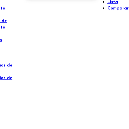
Lista
ate
Comparar
 de
ate
s
ios de
ios de