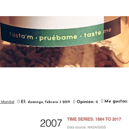
d Mundial

Me gustas:
El:
Opinión:
domingo,
febrero
3
2019
0