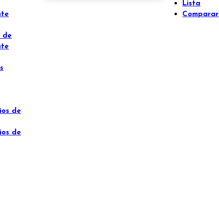
Lista
ate
Comparar
 de
ate
s
ios de
ios de