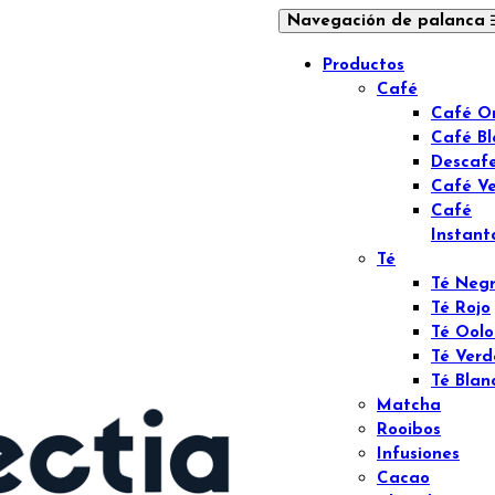
Navegación de palanca
Productos
Café
Café O
Café B
Descaf
Café V
Café
Instant
Té
Té Neg
Té Rojo
Té Ool
Té Verd
Té Blan
Matcha
Rooibos
Infusiones
Cacao