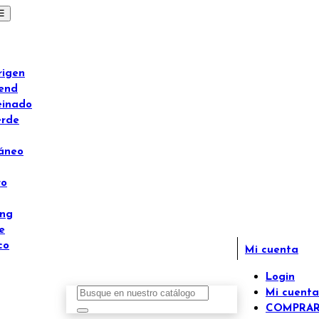
☰
rigen
lend
einado
erde
áneo
ro
ong
e
co
Mi cuenta
Login
Mi cuenta
COMPRA