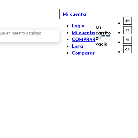
Mi cuenta
Login
Mi
Mi cuenta
carrito
0
-
COMPRAR
vacío
Lista
Comparar