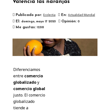
Valencia las naranjas
Ecolectia
Actualidad Mundial
Publicado por:
En:
El:
Opinión:
domingo,
mayo
17
2020
0

Me gustas:
12318
Diferenciamos
entre
comercio
globalizado
y
comercio global
justo. El comercio
globalizado
tiende a