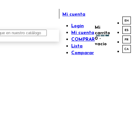
Mi cuenta
Login
Mi
Mi cuenta
carrito
0
-
COMPRAR
vacío
Lista
Comparar