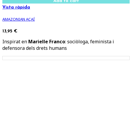
Add to cart
Vista ràpida
AMAZONIAN AÇAÍ
13,95 €
Inspirat en
Marielle Franco
: sociòloga, feminista i
defensora dels drets humans