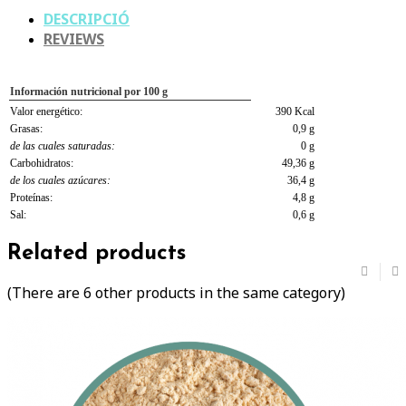
DESCRIPCIÓ
REVIEWS
Información nutricional por 100 g
Valor energético:
390 Kcal
Grasas:
0,9 g
de las cuales saturadas:
0 g
Carbohidratos:
49,36 g
de los cuales azúcares:
36,4 g
Proteínas:
4,8 g
Sal:
0,6 g
Related products
(There are 6 other products in the same category)