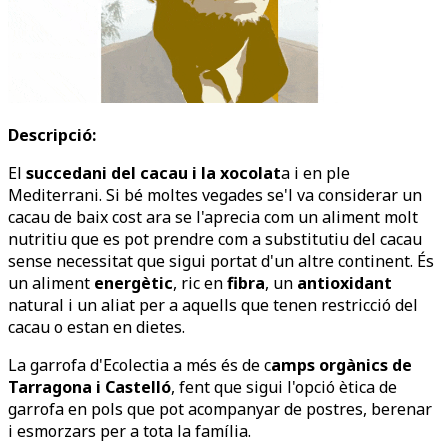
Descripció:
El
succedani del cacau i la xocolat
a i en ple
Mediterrani. Si bé moltes vegades se'l va considerar un
cacau de baix cost ara se l'aprecia com un aliment molt
nutritiu que es pot prendre com a substitutiu del cacau
sense necessitat que sigui portat d'un altre continent. És
un aliment
energètic
, ric en
fibra
, un
antioxidant
natural i un aliat per a aquells que tenen restricció del
cacau o estan en dietes.
La garrofa d'Ecolectia a més és de c
amps orgànics de
Tarragona i Castelló
, fent que sigui l'opció ètica de
garrofa en pols que pot acompanyar de postres, berenar
i esmorzars per a tota la família.