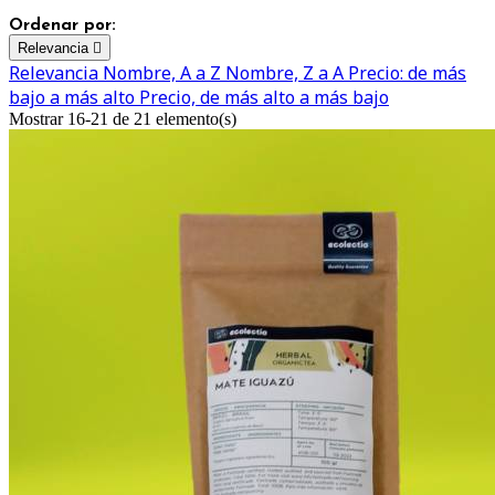
Ordenar por:
Relevancia

Relevancia
Nombre, A a Z
Nombre, Z a A
Precio: de más
bajo a más alto
Precio, de más alto a más bajo
Mostrar 16-21 de 21 elemento(s)