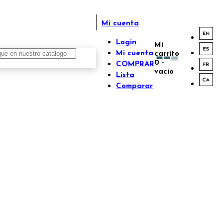
Mi cuenta
Login
Mi
Mi cuenta
carrito
0
-
COMPRAR
vacío
Lista
Comparar