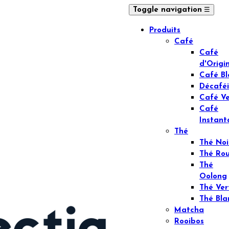
☰
Toggle navigation
Produits
Café
Café
d'Origi
Café B
Décafé
Café Ve
Café
Instant
Thé
Thé Noi
Thé Ro
Thé
Oolong
Thé Ver
Thé Bla
Matcha
Rooibos