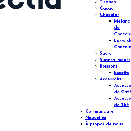
Tisanes
Cacao
Chocolat
Mélang
de
Chocol
Barre d
Chocol
Sucre
Superaliments
Boissons
Esprits
Accessoirs
Accesso
de Caf
Accesso
de Thé
Communauté
Nouvelles
À propos de nous