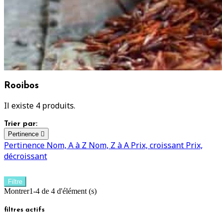
Rooibos
Il existe 4 produits.
Trier par:
Pertinence

Pertinence
Nom, A à Z
Nom, Z à A
Prix, croissant
Prix,
décroissant
Filtre
Montrer1-4 de 4 d'élément (s)
filtres actifs