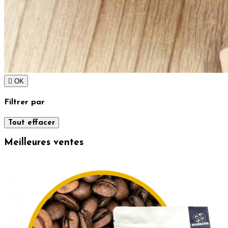

OK
Filtrer par
Tout effacer
Meilleures ventes