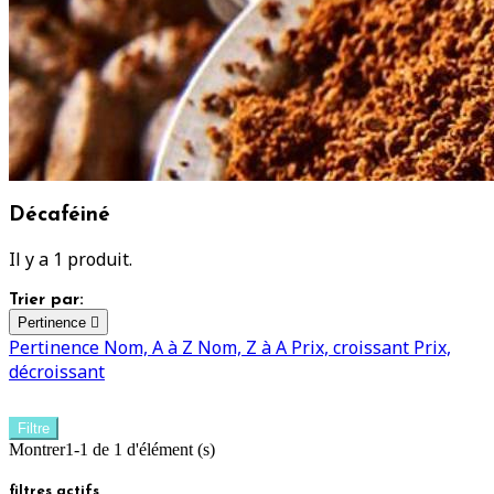
Décaféiné
Il y a 1 produit.
Trier par:
Pertinence

Pertinence
Nom, A à Z
Nom, Z à A
Prix, croissant
Prix,
décroissant
Filtre
Montrer1-1 de 1 d'élément (s)
filtres actifs